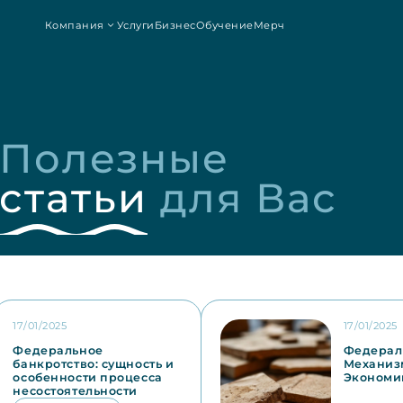
Компания
Услуги
Бизнес
Обучение
Мерч
Полезные 
статьи
 для Вас
17/01/2025
17/01/2025
Федеральное
Федераль
банкротство: сущность и
Механиз
особенности процесса
Экономи
несостоятельности