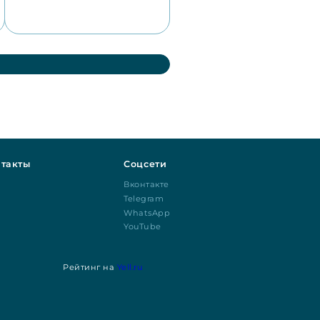
такты
Соцсети
Вконтакте
Telegram
WhatsApp
YouTube
Рейтинг на
Yell.ru