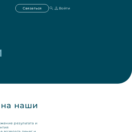
Связаться
Войти
 
 на наши
жение результата и
антия
е возврата денег и