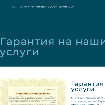
Компания
Услуги
Бизнес
Обучение
Мерч
Гарантия на наши
услуги
Гарантия
услуги
Мы гарантируем дости
списание долгов. Гар
предоставляется в вид