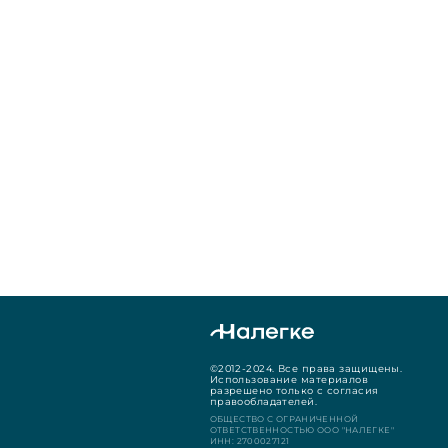
©2012-2024. Все права защищены.
Использование материалов
разрешено только с согласия
правообладателей.
ОБЩЕСТВО С ОГРАНИЧЕННОЙ
ОТВЕТСТВЕННОСТЬЮ ООО "НАЛЕГКЕ"
ИНН: 2700027121