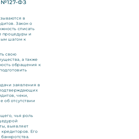
 №127-ФЗ
азываются в
дитов. Закон о
жность списать
ие процедуры и
вым шагом к
ть свою
ущества, а также
ность обращения к
подготовить
одачи заявления в
, подтверждающих
дитов, чеки,
е об отсутствии
щего, чья роль
оцедурой
ты, выявляет
 кредиторов. Его
 банкротства.