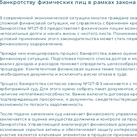
банкротству физических лиц в рамках закона
В современной экономической ситуации многие граждане ок
сложной финансовой ситуации, не справляясь с бременем кре
банкротстве №127-ФЗ предоставляет физическим лицам возмо
непосильные долги и начать жизнь с чистого листа. Пониман
условий применения этого законодательства может стать пер
финансовому оздоровлению.
Прежде чем инициировать процесс банкротства, важно оцени
финансовую ситуацию. Подготовка полного списка долгов и им
анализ доходов и расходов поможет определить целесообраз
процедуре. Компетентная финансовая оценка также позволит 
необходимые документы и исключить риски отказа в суде.
Процесс банкротства согласно закону №127-ФЗ начинается с п
арбитражный суд. Для этого нужно собрать пакет документов
наличие неплатёжеспособности. Важно включить договора кре
подтверждающие просрочки, и документы, свидетельствующи
возможности погасить задолженность.
После подачи заявления суд назначает финансового управляю
заключается в оценке имущества должника и контроле за пр
банкротства. Управляющий анализирует финансовые докумен
возможные скрытые активы и обеспечивает защиту интересов
участие является ключевым элементом в процессе признания