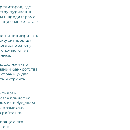
редиторов, где
структуризации.
ом и кредиторами
изацию может стать
ожет инициировать
ажу активов для
огласно закону,
сключаются из
ника.
ю должника от
нании банкротства
 страницу для
ть и строить
читывать
ства влияет на
аймов в будущем.
и возможно
 рейтинга.
изации его
ью к