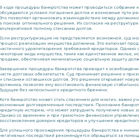
В ходе процедуры банкротства может проводиться собрание к
обсуждаются условия погашения долгов и возможные пути ре
Это позволяет организовать взаимодействие между должник
в поисках оптимального решения. Их согласие на реструктур
альтернативой полному списанию долгов.
Если реструктуризация не представляется возможной, суд м
процесс реализации имущества должника. Это включает прод
частичного удовлетворения требований кредиторов. Однако с
некоторые виды имущества, такие как единственное жилье, и
продажи, обеспечивая минимальную социальную защиту долж
Завершение процедуры банкротства приводит к освобождени
части долговых обязательств. Суд принимает решение о приз
и списании оставшихся долгов. Это решение открывает новую
должника, позволяя ему восстановить финансовую стабильнос
будущее без непосильного кредитного бремени.
Хотя банкротство может стать спасением для многих, важно у
возможные долговременные последствия. Признание банкрот
кредитную историю, что может затруднить получение новых з
Однако со временем и при грамотном финансовом управлени
восстановление доверия кредиторов и улучшение кредитного
Для успешного прохождения процедуры банкротства и миним
негативных последствий рекомендуется обращаться за помощ