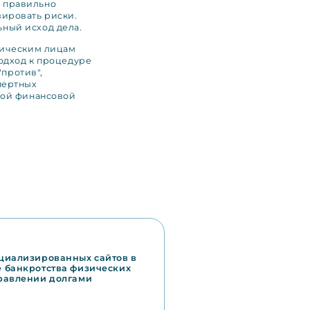
 правильно
ировать риски.
ный исход дела.
зическим лицам
подход к процедуре
"против",
пертных
ной финансовой
циализированных сайтов в
 банкротства физических
правлении долгами