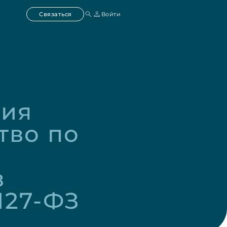
Связаться
Войти
ия 
во по 
 
127-ФЗ