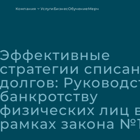
Компания
Услуги
Бизнес
Обучение
Мерч
Эффективные 
стратегии списан
долгов: Руководст
банкротству 
физических лиц в
рамках закона №