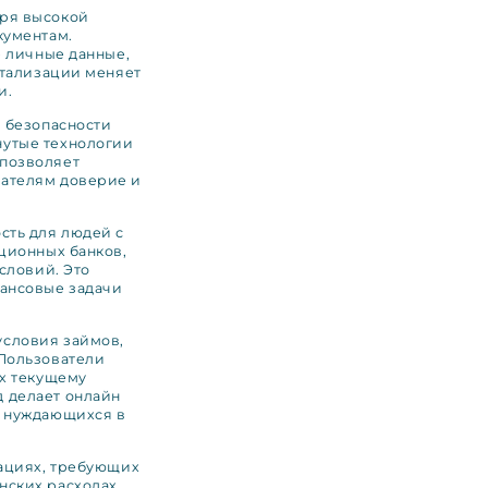
ря высокой
кументам.
е личные данные,
итализации меняет
и.
 безопасности
утые технологии
позволяет
ателям доверие и
сть для людей с
ционных банков,
словий. Это
ансовые задачи
словия займов,
Пользователи
их текущему
 делает онлайн
, нуждающихся в
уациях, требующих
нских расходах