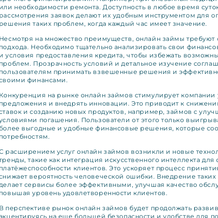
или необходимости ремонта. Доступность в любое время суто
рассмотрения заявок делают их удобным инструментом для о
решения таких проблем, когда каждый час имеет значение.
Несмотря на множество преимуществ, онлайн займы требуют 
подхода. Необходимо тщательно анализировать свои финанс
и условия предоставления кредита, чтобы избежать возможн
проблем. Прозрачность условий и детальное изучение согла
пользователям принимать взвешенные решения и эффективн
своими финансами.
Конкуренция на рынке онлайн займов стимулирует компании 
предложения и внедрять инновации. Это приводит к снижен
ставок и созданию новых продуктов, например, займов с улу
условиями погашения. Пользователи от этого только выигрыв
более выгодные и удобные финансовые решения, которые соо
потребностям.
С расширением услуг онлайн займов возникли и новые техно
тренды, такие как интеграция искусственного интеллекта для
платёжеспособности клиентов. Это ускоряет процесс принят
снижает вероятность человеческой ошибки. Внедрение таких
делает сервисы более эффективными, улучшая качество обсл
повышая уровень удовлетворенности клиентов.
В перспективе рынок онлайн займов будет продолжать развив
акцентируясь на еще большей безопасности и удобстве для п