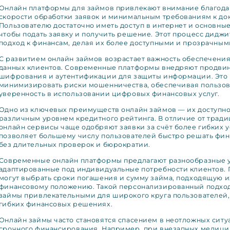
Онлайн платформы для займов привлекают внимание благода
скорости обработки заявок и минимальным требованиям к до
Пользователю достаточно иметь доступ в интернет и основны
чтобы подать заявку и получить решение. Этот процесс дидж
подход к финансам, делая их более доступными и прозрачным
С развитием онлайн займов возрастает важность обеспечения
данных клиентов. Современные платформы внедряют продвин
шифрования и аутентификации для защиты информации. Это 
минимизировать риски мошенничества, обеспечивая пользов
уверенность в использовании цифровых финансовых услуг.
Одно из ключевых преимуществ онлайн займов — их доступно
различным уровнем кредитного рейтинга. В отличие от тради
онлайн сервисы чаще одобряют заявки за счёт более гибких у
позволяет большему числу пользователей быстро решать фин
без длительных проверок и бюрократии.
Современные онлайн платформы предлагают разнообразные у
адаптированные под индивидуальные потребности клиентов. 
могут выбрать сроки погашения и сумму займа, подходящую 
финансовому положению. Такой персонализированный подход
займы привлекательными для широкого круга пользователей
гибких финансовых решениях.
Онлайн займы часто становятся спасением в неотложных сит
срочного финансирования. Например, при внезапных медици