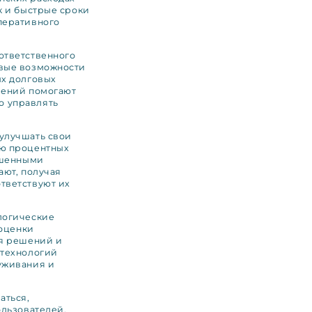
к и быстрые сроки
перативного
ответственного
овые возможности
ых долговых
шений помогают
о управлять
улучшать свои
ию процентных
чшенными
ают, получая
тветствуют их
логические
 оценки
ия решений и
 технологий
уживания и
аться,
ользователей.