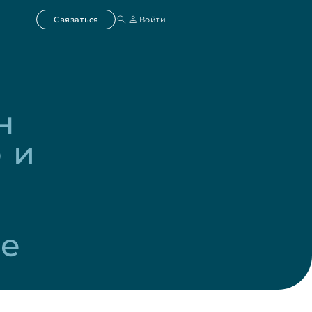
Связаться
Войти
 
и 
е