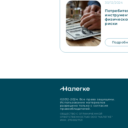
30/12/2024
Потребите
инструмен
физическо
риски
Подробн
©2012-2024. Все права защищены.
Использование материалов
разрешено только с согласия
правообладателей.
ОБЩЕСТВО С ОГРАНИЧЕННОЙ
ОТВЕТСТВЕННОСТЬЮ ООО "НАЛЕГКЕ"
ИНН: 2700027121