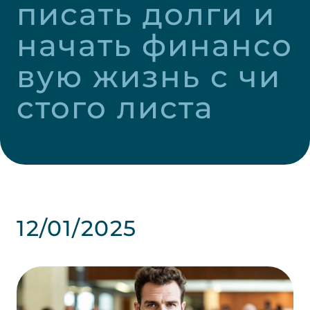
писать долги и 
начать финансо
вую жизнь с чи
стого листа
12/01/2025