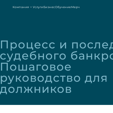
Компания
Услуги
Бизнес
Обучение
Мерч
Процесс и послед
судебного банкро
Пошаговое 
руководство для 
должников