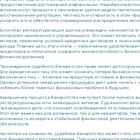
предоставлению достоверной информации. Недобросовестно
активов могут привести к признанию сделки недействительно
восстановление репутации. Честность и открытость в этом пр
ускорить его и обеспечить справедливое распределение акти
Если план реструктуризации долгов утвержден, начинается е
контролем назначенного управляющего. Это может включать 
активов, пересмотр условий кредитных договоров и поиск но
дохода. Главная цель этого этапа — максимально удовлетвори
кредиторов и попытаться сохранить жизнеспособность бизне
финансов должника.
Прохождение судебного банкротства также имеет долгосрочн
Для юридических лиц это может означать потерю бизнеса или 
физических лиц — влияние на кредитную историю и финансо
Однако успешное завершение процедуры дает шанс начать с ч
избежать более тяжелых финансовых проблем в будущем.
Завершение процесса банкротства наступает после полного 
реструктуризации или ликвидации активов. Суд выносит реш
прекращении дела, что означает освобождение от оставшейся
Этот этап важен как для должников, так и для кредиторов, так
возможность возврата к стабильной финансовой деятельност
обязательств.
Несмотря на сложности, судебное банкротство может стать от
для финансового восстановления. Оно учит важности планиро