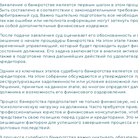
Заявление о банкротстве является первым шагом в этом проц
быть составлено в соответствии с законодательными требова
арбитражный суд. Важно тщательно подготовить все необход
так как ошибки или неполнота информации могут затянуть пр
за собой дополнительные финансовые издержки.
После подачи заявления суд оценивает его обоснованность и
решение о начале процедуры банкротства. На этом этапе такж
временный управляющий, который будет проводить аудит фи
состояния должника. Его задача заключается в анализе активов
также в подготовке плана дальнейших действий по удовлетв
кредиторов.
Одним из ключевых этапов судебного банкротства является с
кредиторов. На этом собрании обсуждаются и утверждаются 
реструктуризации задолженности или условия возможной ли
Решения, принятые на данном этапе, во многом определят да
должника и возможность его финансового оздоровления.
Процесс банкротства предполагает не только финансовую, но 
психологическую нагрузку на должника. Часто требуется при
профессиональных юристов и финансовых консультантов, что
представить свою позицию перед судом и кредиторами. Это м
решающим фактором для успешного завершения процесса и
долговых последствий.
В процессе судебного банкротства важно учитывать обязатель