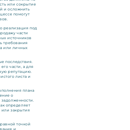
сть или сокрытие
й и осложнить
оцессе помогут
вов.
го реализация под
продажу части
вых источников
ть требования
са или личных
ые последствия.
его части, а для
вую репутацию.
истого листа и
выполнения плана
ение о
 задолженности.
 как определяет
и или закрытия
правной точкой
вания и