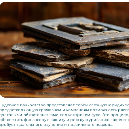
Судебное банкротство представляет собой сложную юридиче
предоставляющую гражданам и компаниям возможность расп
долговыми обязательствами под контролем суда. Это процесс
обеспечить финансовую защиту и реструктуризацию задолжен
требует тщательного изучения и правильного подхода.