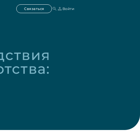
Связаться
Войти
ствия 
тства: 