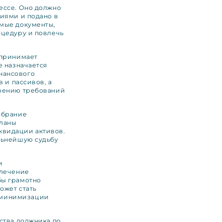
ессе. Оно должно
ниями и подано в
имые документы,
оцедуру и повлечь
 принимает
е назначается
нансового
 и пассивов, а
орению требований
обрание
планы
квидации активов.
льнейшую судьбу
и
влечение
бы грамотно
ожет стать
 минимизации
ства должника по