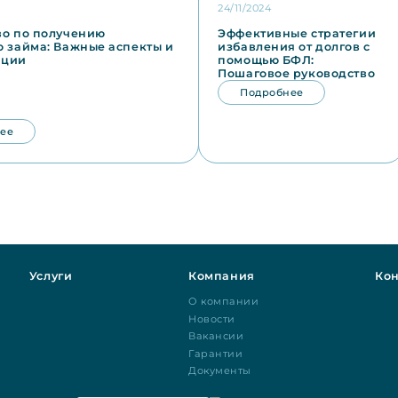
24/11/2024
во по получению
Эффективные стратегии
о займа: Важные аспекты и
избавления от долгов с
ации
помощью БФЛ:
Пошаговое руководство
Подробнее
ее
Услуги
Компания
Кон
О компании
Новости
Вакансии
Гарантии
Документы