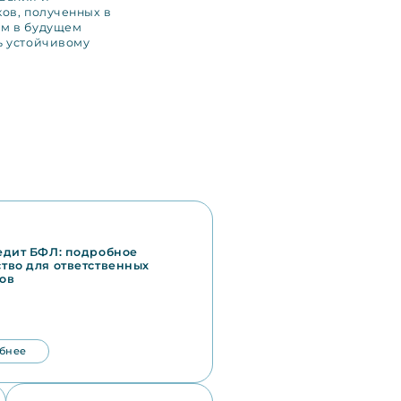
ков, полученных в
ям в будущем
ь устойчивому
едит БФЛ: подробное
тво для ответственных
ов
бнее