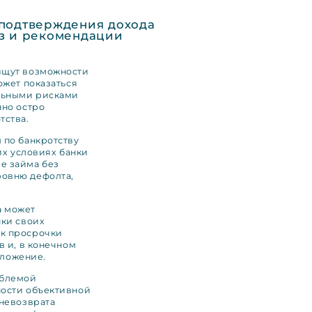
 подтверждения дохода
из и рекомендации
ищут возможности
ожет показаться
ельными рисками
нно остро
тства.
 по банкротству
их условиях банки
е займа без
ровню дефолта,
а может
нки своих
ск просрочки
в и, в конечном
оложение.
облемой
ности объективной
 невозврата