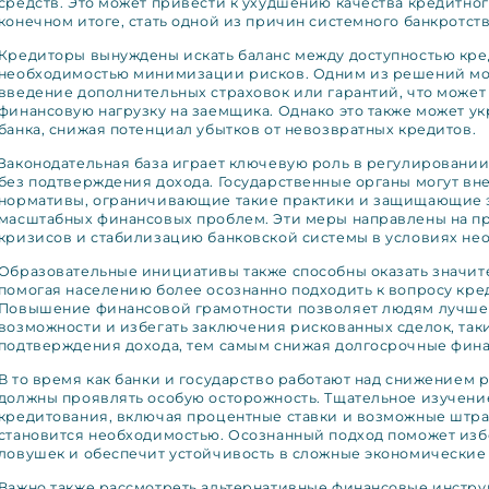
средств. Это может привести к ухудшению качества кредитног
конечном итоге, стать одной из причин системного банкротств
Кредиторы вынуждены искать баланс между доступностью кре
необходимостью минимизации рисков. Одним из решений мо
введение дополнительных страховок или гарантий, что может
финансовую нагрузку на заемщика. Однако это также может у
банка, снижая потенциал убытков от невозвратных кредитов.
Законодательная база играет ключевую роль в регулировани
без подтверждения дохода. Государственные органы могут вн
нормативы, ограничивающие такие практики и защищающие 
масштабных финансовых проблем. Эти меры направлены на 
кризисов и стабилизацию банковской системы в условиях не
Образовательные инициативы также способны оказать значит
помогая населению более осознанно подходить к вопросу кре
Повышение финансовой грамотности позволяет людям лучше
возможности и избегать заключения рискованных сделок, таки
подтверждения дохода, тем самым снижая долгосрочные фин
В то время как банки и государство работают над снижением 
должны проявлять особую осторожность. Тщательное изучени
кредитования, включая процентные ставки и возможные штра
становится необходимостью. Осознанный подход поможет из
ловушек и обеспечит устойчивость в сложные экономические
Важно также рассмотреть альтернативные финансовые инстру