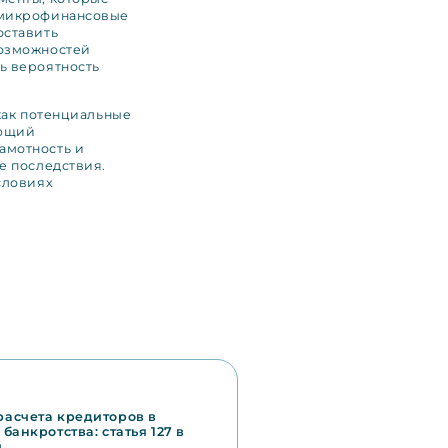
 микрофинансовые
оставить
возможностей
ь вероятность
как потенциальные
ающий
амотность и
е последствия.
словиях
асчета кредиторов в
 банкротства: статья 127 в
и