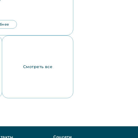
бнее
Смотреть все
такты
Соцсети