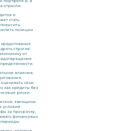
о портфеля и, в
а отрасли.
дитов и
жет стать
 повысить
крепить позиции
и кредитования
едрять строгие
экономику от
предотвращение
определенности.
ельное влияние,
дитования.
 оценивать свои
х как кредиты без
ансовые риски.
рисков, заемщики
е условий
фы за просрочку,
бежать финансовых
 периоды.
менты, которые