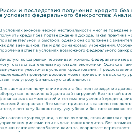
Риски и последствия получения кредита без
в условиях федерального банкротства: Анал
В условиях экономической нестабильности многие граждане 
получить кредит без подтверждения дохода. Такая практика м
привлекательной и быстрой, однако она сопряжена с значит
как для заемщиков, так и для финансовых учреждений. Особе
проблема встает в условиях возможного федерального банкро
Зачастую, когда рынок переживает кризис, федеральные меры
могут стать спасательным кругом для экономики. Однако в так
вынуждены ужесточать условия кредитования. Предоставлени
надлежащей проверки доходов может привести к высокому у
ставя под угрозу финансовую стабильность.
Для заемщиков получение кредита без подтверждения доход
обернуться непосильной долговой нагрузкой. Без четкой оце
финансовых возможностей и понимания условий кредита, ри
платежей возрастает. Это может привести к накоплению долго
итоге, к личному банкротству, усугубляя и без того сложное п
Финансовые учреждения, в свою очередь, сталкиваются с пр
управления рисками при выдаче таких кредитов. Без возмож
оценки платежеспособности клиента, возрастает вероятность