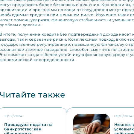
могут предложить более безопасные решения. Кооперативы,
организации и программы помощи от государства могут пред
необходимые средства при меньшем риске. Изучение таких 
может помочь удержать финансовую стабильность и уменьшит
проблем с долгами.
В итоге, получение кредита без подтверждения дохода несет 
выгоды, так и серьезные риски. Комплексный подход, включ
государственное регулирование, повышенную финансовую гр
осознанное заемное поведение, способен смягчить негативны
Это поможет создать более устойчивую финансовую среду в у
экономической неопределенности.
Читайте также
10/12/2024
09/11/2024
Процедура подачи на
Нюансы р
банкротство: как
условиях
обанкротить
действи