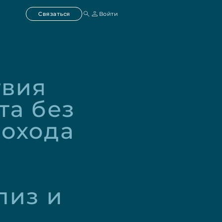
Связаться
Войти
вия 
а без 
охода 
из и 