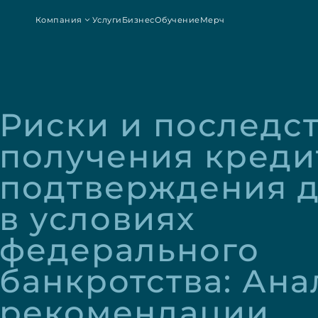
Компания
Услуги
Бизнес
Обучение
Мерч
Риски и последст
получения кредит
подтверждения д
в условиях 
федерального 
банкротства: Анал
рекомендации