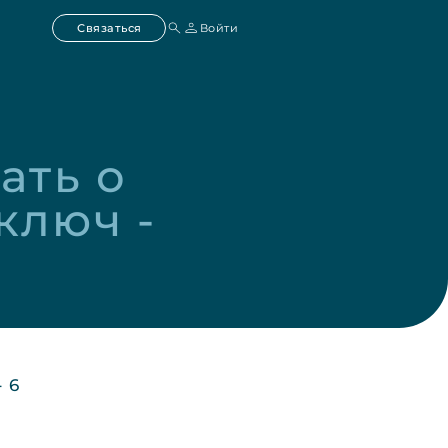
Связаться
Войти
ать о 
люч - 
 6