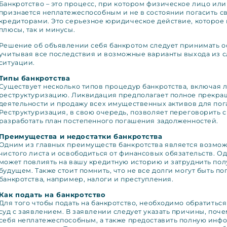
Банкротство – это процесс, при котором физическое лицо ил
признается неплатежеспособным и не в состоянии погасить с
кредиторами. Это серьезное юридическое действие, которое 
плюсы, так и минусы.
Решение об объявлении себя банкротом следует принимать о
учитывая все последствия и возможные варианты выхода из
ситуации.
Типы банкротства
Существует несколько типов процедур банкротства, включая
реструктуризацию. Ликвидация предполагает полное прекр
деятельности и продажу всех имущественных активов для пог
Реструктуризация, в свою очередь, позволяет переговорить 
разработать план постепенного погашения задолженностей.
Преимущества и недостатки банкротства
Одним из главных преимуществ банкротства является возможн
чистого листа и освободиться от финансовых обязательств. Од
может повлиять на вашу кредитную историю и затруднить пол
будущем. Также стоит помнить, что не все долги могут быть п
банкротства, например, налоги и преступления.
Как подать на банкротство
Для того чтобы подать на банкротство, необходимо обратитьс
суд с заявлением. В заявлении следует указать причины, поч
себя неплатежеспособным, а также предоставить полную инф