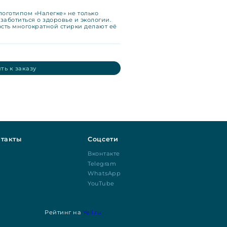
логотипом «Налегке» не только
 заботиться о здоровье и экологии.
сть многократной стирки делают её
ть к заказу
такты
Соцсети
Вконтакте
Telegram
WhatsApp
YouTube
Рейтинг на
Yell.ru