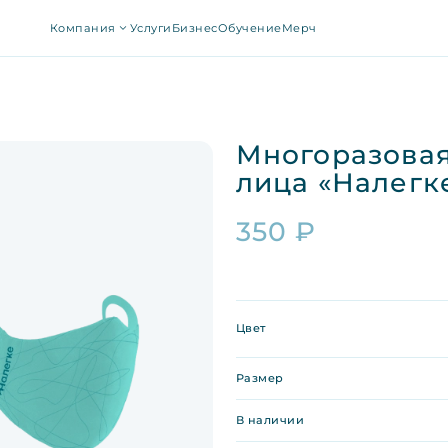
Компания
Услуги
Бизнес
Обучение
Мерч
Многоразовая
лица «Налегк
350
₽
Цвет
Размер
В наличии