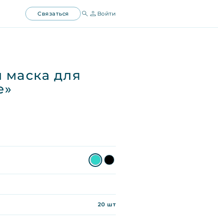
Связаться
Войти
 маска для
е»
20
шт